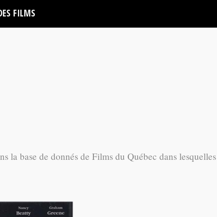
DES FILMS
ans la base de donnés de Films du Québec dans lesquelles