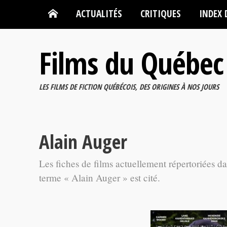
ACTUALITÉS
CRITIQUES
INDEX 
Films du Québec
LES FILMS DE FICTION QUÉBÉCOIS, DES ORIGINES À NOS JOURS
Alain Auger
Les fiches de films actuellement répertoriées d
terme « Alain Auger » est cité.