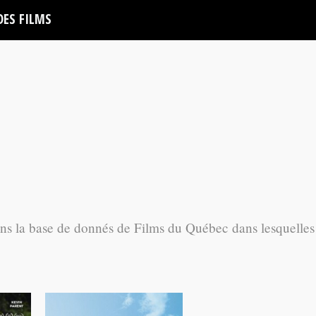
DES FILMS
ans la base de donnés de Films du Québec dans lesquelles