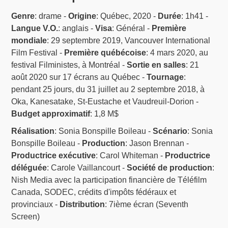
Genre
: drame -
Origine
: Québec, 2020 -
Durée
: 1h41 -
Langue V.O.
: anglais -
Visa
: Général -
Première
mondiale
: 29 septembre 2019, Vancouver International
Film Festival -
Première québécoise
: 4 mars 2020, au
festival Filministes, à Montréal -
Sortie en salles
: 21
août 2020 sur 17 écrans au Québec -
Tournage
:
pendant 25 jours, du 31 juillet au 2 septembre 2018, à
Oka, Kanesatake, St-Eustache et Vaudreuil-Dorion -
Budget approximatif
: 1,8 M$
Réalisation
: Sonia Bonspille Boileau -
Scénario
: Sonia
Bonspille Boileau -
Production
: Jason Brennan -
Productrice exécutive
: Carol Whiteman -
Productrice
déléguée
: Carole Vaillancourt -
Société de production
:
Nish Media avec la participation financière de Téléfilm
Canada, SODEC, crédits d'impôts fédéraux et
provinciaux -
Distribution
: 7ième écran (Seventh
Screen)