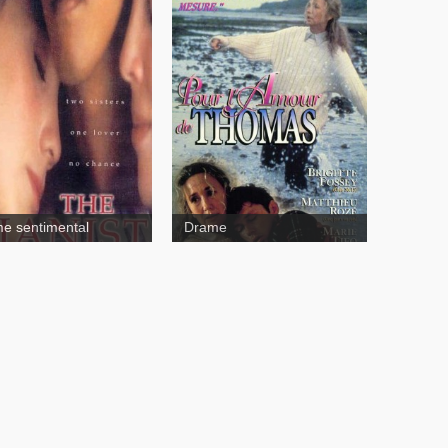
The
ist
Pour l'amour de
Thomas
e sentimental
Drame