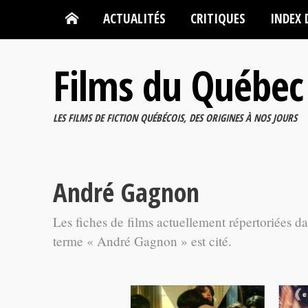
ACTUALITÉS
CRITIQUES
INDEX 
Films du Québec
LES FILMS DE FICTION QUÉBÉCOIS, DES ORIGINES À NOS JOURS
André Gagnon
Les fiches de films actuellement répertoriées d
terme « André Gagnon » est cité.