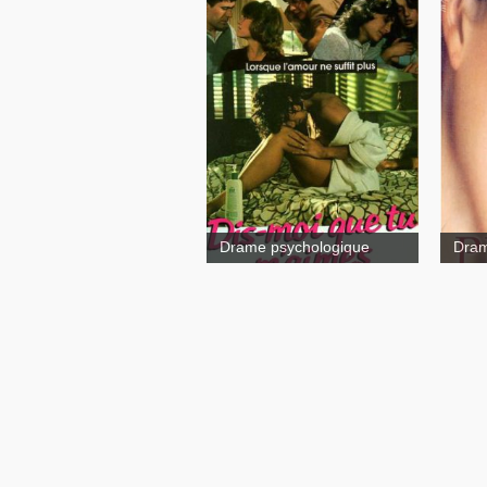
Pian
Tell Me That
You Love Me
Drame psychologique
Dram