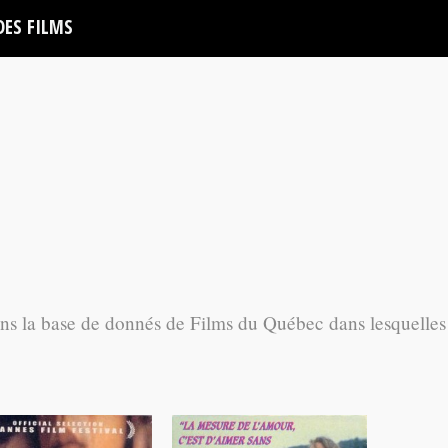
DES FILMS
ans la base de donnés de Films du Québec dans lesquelles