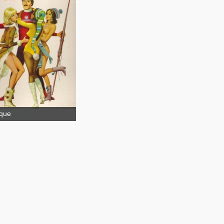
Après ski
ique