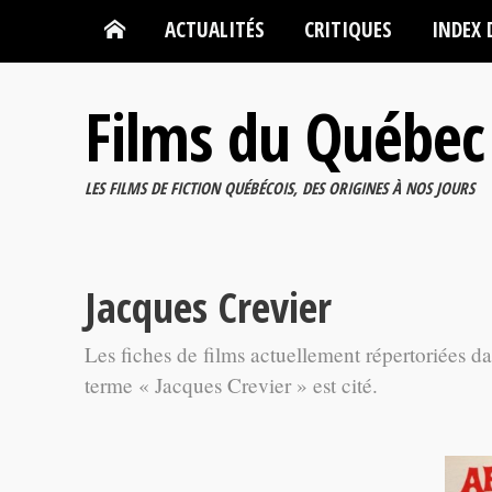
ACTUALITÉS
CRITIQUES
INDEX 
Films du Québec
LES FILMS DE FICTION QUÉBÉCOIS, DES ORIGINES À NOS JOURS
Jacques Crevier
Les fiches de films actuellement répertoriées d
terme « Jacques Crevier » est cité.