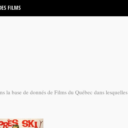
DES FILMS
ans la base de donnés de Films du Québec dans lesquelles