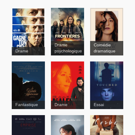
Drame
Comédie
Drame
psychologique
dramatique
Quelqu’un
Marécages
Fantastique
Drame
Essai
d’extraordinaire
Malek