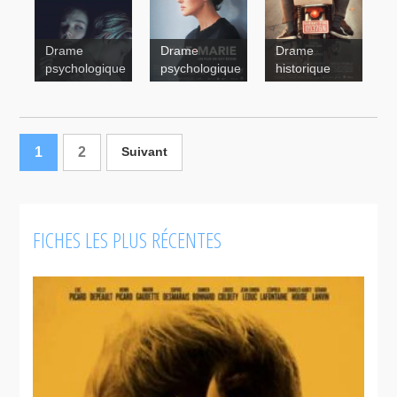
La
grande
Drame
Drame
Drame
noirceur
Cockroach
Corbo
psychologique
psychologique
historique
Ville-Marie
1
2
Suivant
FICHES LES PLUS RÉCENTES
Allure