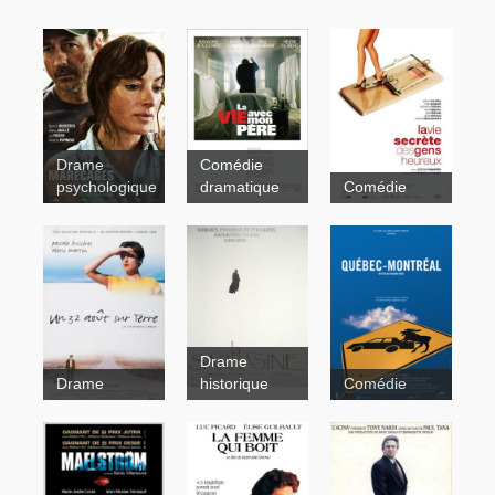
Drame
Comédie
psychologique
dramatique
Comédie
La vie avec
mon père
La vie
secrète des
gens
heureux
Drame
La sarrasine
Drame
historique
Comédie
Comment
ma mère
Marécages
accoucha