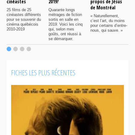
cinéastes
2019?
propos de Jésus
2
de Montréal
25 films de 25
Quarante longs
E
cinéastes différents
métrages de fiction
j
« Naturellement,
pour se souvenir du
sortis en salle en
q
c’est l’art, du moins
cinéma québécois
2019. Voici les cinq
e
pour certains d’entre-
2010-2019
qui, selon mes
i
nous, qui sauve. »
goûts, ont réussi à
d
se démarquer.
s
q
r
é
FICHES LES PLUS RÉCENTES