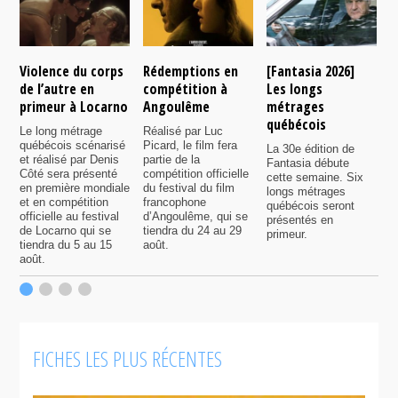
Violence du corps
Rédemptions en
[Fantasia 2026]
L
de l’autre en
compétition à
Les longs
p
primeur à Locarno
Angoulême
métrages
c
québécois
F
Le long métrage
Réalisé par Luc
québécois scénarisé
Picard, le film fera
La 30e édition de
A
et réalisé par Denis
partie de la
Fantasia débute
p
Côté sera présenté
compétition officielle
cette semaine. Six
p
en première mondiale
du festival du film
longs métrages
F
et en compétition
francophone
québécois seront
S
officielle au festival
d’Angoulême, qui se
présentés en
s
de Locarno qui se
tiendra du 24 au 29
primeur.
p
tiendra du 5 au 15
août.
q
août.
p
c
F
FICHES LES PLUS RÉCENTES