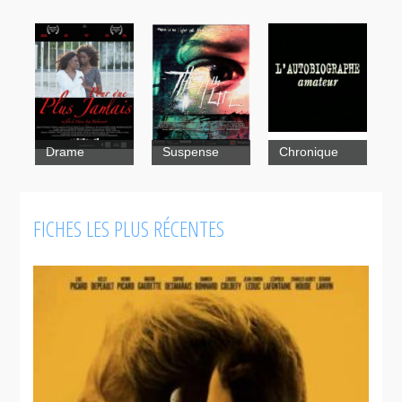
Drame
Suspense
Chronique
The
4th Life
FICHES LES PLUS RÉCENTES
L'autobiographe
amateur
Pour que
plus jamais