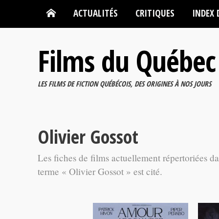
ACTUALITÉS
CRITIQUES
INDEX 
Films du Québec
LES FILMS DE FICTION QUÉBÉCOIS, DES ORIGINES À NOS JOURS
Olivier Gossot
Les fiches de films actuellement répertoriées d
terme « Olivier Gossot » est cité.