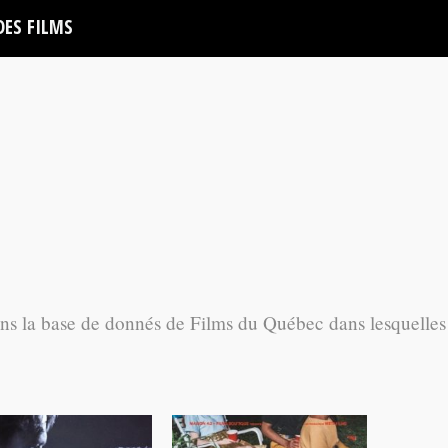
DES FILMS
ans la base de donnés de Films du Québec dans lesquelles