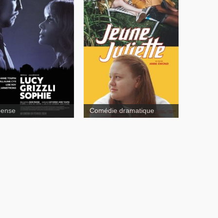
Jeune
tte
Jeune
y
Juliette
pense
Comédie dramatique