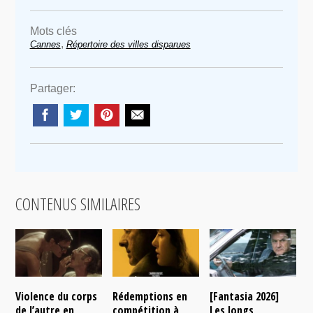
Mots clés
,
Cannes
Répertoire des villes disparues
Partager:
CONTENUS SIMILAIRES
Violence du corps
Rédemptions en
[Fantasia 2026]
L
de l’autre en
compétition à
Les longs
p