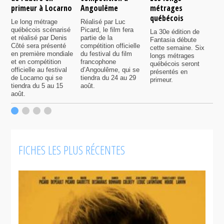
primeur à Locarno
Angoulême
métrages
c
québécois
F
Le long métrage
Réalisé par Luc
québécois scénarisé
Picard, le film fera
La 30e édition de
A
et réalisé par Denis
partie de la
Fantasia débute
p
Côté sera présenté
compétition officielle
cette semaine. Six
p
en première mondiale
du festival du film
longs métrages
F
et en compétition
francophone
québécois seront
S
officielle au festival
d’Angoulême, qui se
présentés en
s
de Locarno qui se
tiendra du 24 au 29
primeur.
p
tiendra du 5 au 15
août.
q
août.
p
c
F
FICHES LES PLUS RÉCENTES