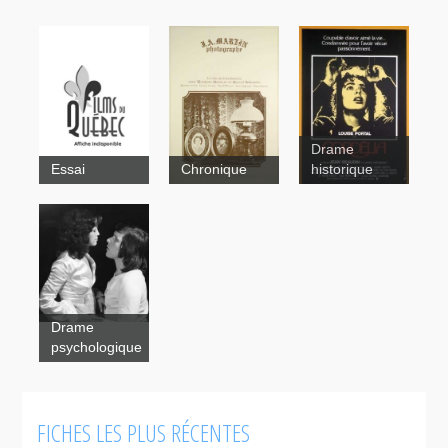
Drame
Essai
Chronique
historique
J.A. Martin
photographe
Cordélia
Drame
psychologique
FICHES LES PLUS RÉCENTES