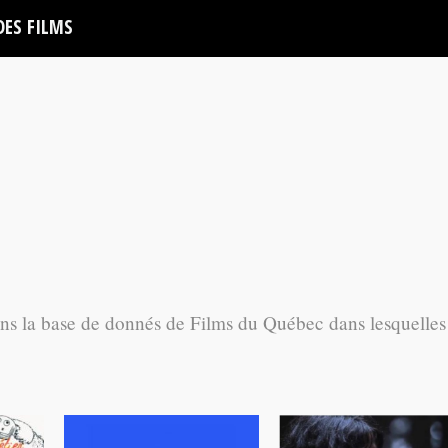
DES FILMS
ans la base de donnés de Films du Québec dans lesquelles