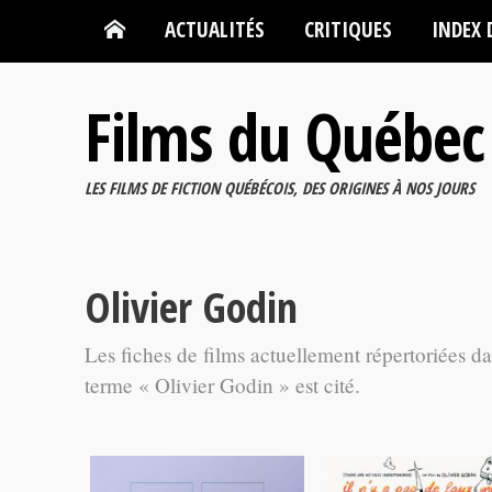
ACTUALITÉS
CRITIQUES
INDEX 
Films du Québec
LES FILMS DE FICTION QUÉBÉCOIS, DES ORIGINES À NOS JOURS
Olivier Godin
Les fiches de films actuellement répertoriées d
terme « Olivier Godin » est cité.