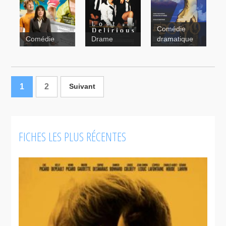
canadiens
péché
Comédie
Lost and
Comédie
Drame
dramatique
Delirious
Ma tante
Séraphin
Aline
Omertà
1
2
Suivant
Tag
FICHES LES PLUS RÉCENTES
Eldorado