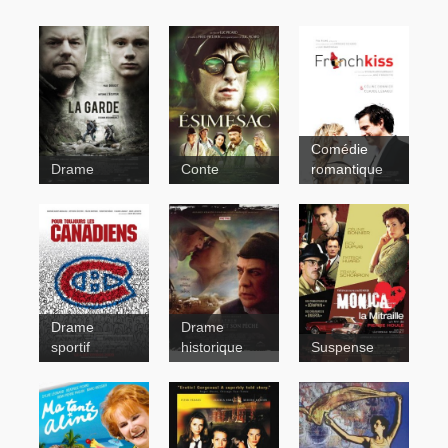
Comédie
La garde
Drame
Conte
romantique
Drame
Drame
sportif
historique
Suspense
Monica la
French
mitraille
Kiss
Pour
Un homme
toujours les
et son