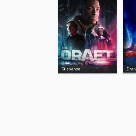
Sortie 67
Vort
Suspense
Dra