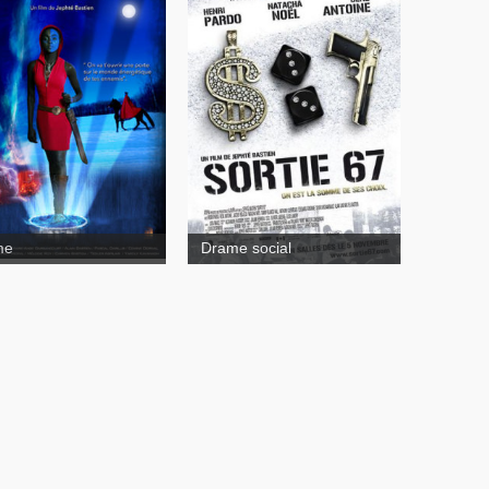
Sortie 67
ex
me
Drame social