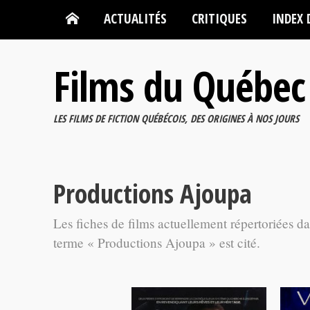
ACTUALITÉS
CRITIQUES
INDEX 
Films du Québec
LES FILMS DE FICTION QUÉBÉCOIS, DES ORIGINES À NOS JOURS
Productions Ajoupa
Les fiches de films actuellement répertoriées d
terme « Productions Ajoupa » est cité.