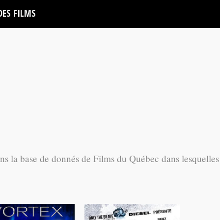
DES FILMS
ans la base de donnés de Films du Québec dans lesquelles