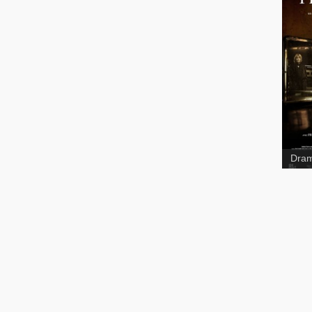
Trip
Lips
Dram