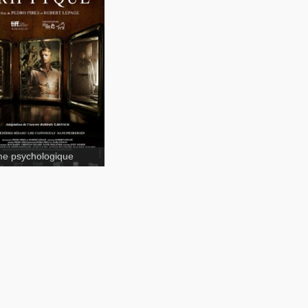
tyque
ynch
e psychologique