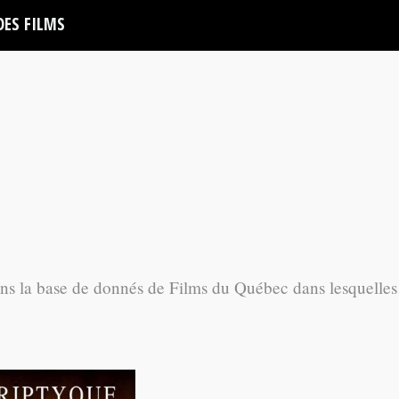
DES FILMS
ans la base de donnés de Films du Québec dans lesquelles