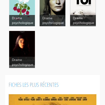
Le
météore
Drame
Drame
Drame
Le météore
psychologique
psychologique
psychologique
Chorus
2 fois
une femme
Drame
psychologique
Ruth
Toi
FICHES LES PLUS RÉCENTES