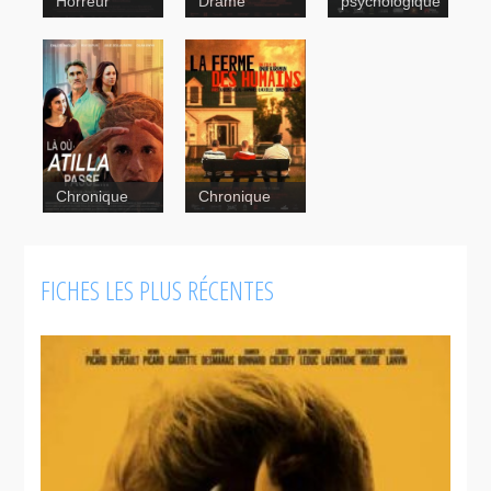
Horreur
Drame
psychologique
Chronique
Chronique
FICHES LES PLUS RÉCENTES
Là où Atilla
passe