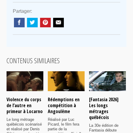
Partager:
CONTENUS SIMILAIRES
Violence du corps
Rédemptions en
[Fantasia 2026]
L
de l’autre en
compétition à
Les longs
p
primeur à Locarno
Angoulême
métrages
c
québécois
F
Le long métrage
Réalisé par Luc
québécois scénarisé
Picard, le film fera
La 30e édition de
A
et réalisé par Denis
partie de la
Fantasia débute
p