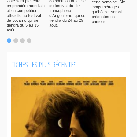
Côté sera présenté
compétition officielle
cette semaine. Six
p
en première mondiale
du festival du film
longs métrages
F
et en compétition
francophone
québécois seront
S
officielle au festival
d’Angoulême, qui se
présentés en
s
de Locarno qui se
tiendra du 24 au 29
primeur.
p
tiendra du 5 au 15
août.
q
août.
p
c
F
FICHES LES PLUS RÉCENTES