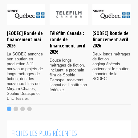
[SODEC] Ronde de
Téléfilm Canada :
[SODEC] Ronde de
T
financement mai
ronde de
financement avril
r
2026
financement avril
2026
f
2026
n
La SODEC annonce
Deux longs métrages
son soutien en
de fiction
Douze longs
P
production à 11
angloquébécois
métrages de fiction,
6
nouveaux projets de
obtiennent le soutien
incluant le prochain
s
longs métrages de
financier de la
film de Sophie
7
fiction, dont les
SODEC.
Deraspe, recevront
p
nouveaux films de
l’appui de l’institution
f
Miryam Charles,
fédérale.
Sophie Deraspe et
Éric Tessier.
FICHES LES PLUS RÉCENTES