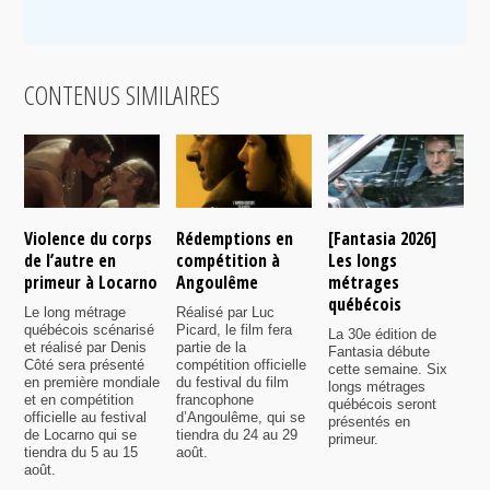
CONTENUS SIMILAIRES
Violence du corps
Rédemptions en
[Fantasia 2026]
L
de l’autre en
compétition à
Les longs
p
primeur à Locarno
Angoulême
métrages
c
québécois
F
Le long métrage
Réalisé par Luc
québécois scénarisé
Picard, le film fera
La 30e édition de
A
et réalisé par Denis
partie de la
Fantasia débute
p
Côté sera présenté
compétition officielle
cette semaine. Six
p
en première mondiale
du festival du film
longs métrages
F
et en compétition
francophone
québécois seront
S
officielle au festival
d’Angoulême, qui se
présentés en
s
de Locarno qui se
tiendra du 24 au 29
primeur.
p
tiendra du 5 au 15
août.
q
août.
p