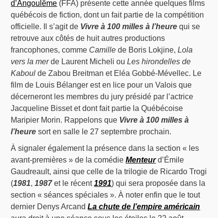
d’Angoulême
(FFA) présente cette année quelques films
québécois de fiction, dont un fait partie de la compétition
officielle. Il s’agit de
Vivre à 100 milles à l’heure
qui se
retrouve aux côtés de huit autres productions
francophones, comme
Camille
de Boris Lokjine,
Lola
vers la mer
de Laurent Micheli ou
Les hirondelles de
Kaboul
de Zabou Breitman et Eléa Gobbé-Mévellec. Le
film de Louis Bélanger est en lice pour un Valois que
décerneront les membres du jury présidé par l’actrice
Jacqueline Bisset et dont fait partie la Québécoise
Maripier Morin. Rappelons que
Vivre à 100 milles à
l’heure
sort en salle le 27 septembre prochain.
À signaler également la présence dans la section « les
avant-premières » de la comédie
Menteur
d’Émile
Gaudreault, ainsi que celle de la trilogie de Ricardo Trogi
(
1981
,
1987
et le récent
1991
) qui sera proposée dans la
section « séances spéciales ». À noter enfin que le tout
dernier Denys Arcand
La chute de l’empire américain