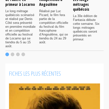
primeur à Locarno
Angoulême
métrages
c
québécois
F
Le long métrage
Réalisé par Luc
québécois scénarisé
Picard, le film fera
La 30e édition de
A
et réalisé par Denis
partie de la
Fantasia débute
p
Côté sera présenté
compétition officielle
cette semaine. Six
p
en première mondiale
du festival du film
longs métrages
F
et en compétition
francophone
québécois seront
S
officielle au festival
d’Angoulême, qui se
présentés en
s
de Locarno qui se
tiendra du 24 au 29
primeur.
p
tiendra du 5 au 15
août.
q
août.
p
c
F
FICHES LES PLUS RÉCENTES