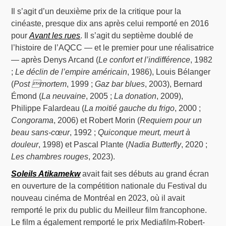
Il s’agit d’un deuxième prix de la critique pour la
cinéaste, presque dix ans après celui remporté en 2016
pour
Avant les rues
. Il s’agit du septième doublé de
l’histoire de l’AQCC — et le premier pour une réalisatrice
— après Denys Arcand (
Le confort et l’indifférence
, 1982
;
Le déclin de l’empire américain
, 1986), Louis Bélanger
(
Post mortem
, 1999 ;
Gaz bar blues
, 2003), Bernard
Émond (
La neuvaine
, 2005 ;
La donation
, 2009),
Philippe Falardeau (
La moitié gauche du frigo
, 2000 ;
Congorama
, 2006) et Robert Morin (
Requiem pour un
beau sans-cœur
, 1992 ;
Quiconque meurt, meurt à
douleur
, 1998) et Pascal Plante (
Nadia Butterfly
, 2020 ;
Les chambres rouges
, 2023).
Soleils Atikamekw
avait fait ses débuts au grand écran
en ouverture de la compétition nationale du Festival du
nouveau cinéma de Montréal en 2023, où il avait
remporté le prix du public du Meilleur film francophone.
Le film a également remporté le prix Mediafilm-Robert-