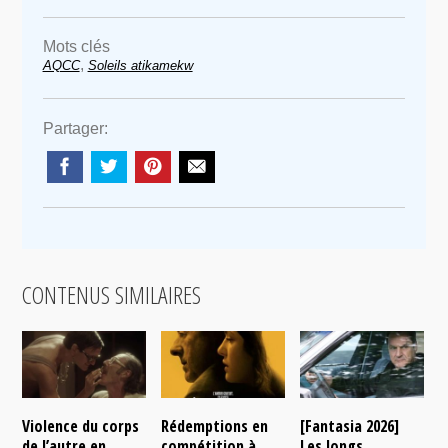
Mots clés
,
AQCC
Soleils atikamekw
Partager:
CONTENUS SIMILAIRES
Violence du corps
Rédemptions en
[Fantasia 2026]
L
de l’autre en
compétition à
Les longs
p