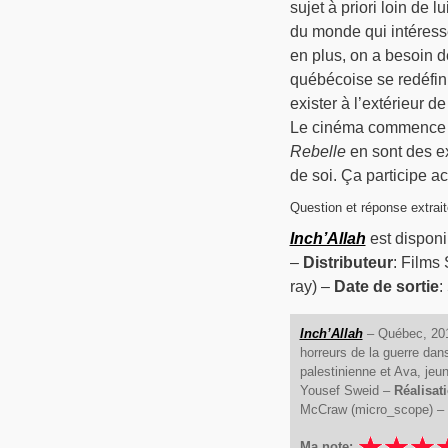
sujet à priori loin de l
du monde qui intéress
en plus, on a besoin de
québécoise se redéfini
exister à l’extérieur de
Le cinéma commence tou
Rebelle
en sont des ex
de soi. Ça participe ac
Question et réponse extrait
Inch’Allah
est disponi
–
Distributeur
: Films 
ray) –
Date de sortie
:
Inch’Allah
– Québec, 2011
horreurs de la guerre dans
palestinienne et Ava, jeun
Yousef Sweid –
Réalisat
McCraw (micro_scope) –
Ma note: