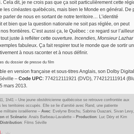
ui. Cela dit, je ne crois pas que ça soit particulièrement cette rég
e les cinéastes québécois, mais bien le Monde en général. De 
 parler de nous en sortant de notre territoire… L’identité
t et bien que la question nationale ne soit pas réglée, on peut
 nos frontières. C’est aussi ça, le Québec : ce regard sur l’ailleur
t juste à refléter cette ouverture.
Incendies
,
Monsieur Lazhar
emples fabuleux. Ça fait respirer tout le monde que de sortir u
tivement à nous raconter et à nous définir.
es du dossier de presse du film
ble en version française et sous-titres Anglais, son Dolby Digital
Séville –
Code UPC
: 774212111921 (DVD), 774212111914 (Bl
 5 mars 2013.
, 1h41 – Une jeune obstétricienne québécoise se retrouve confrontée aux
 les territoires occupés. Elle se lie d’amitié avec Rand, une patiente
e militaire israélienne –
Avec
: Evelyne Brochu, Sabrina Ouazani, Sivan Levy,
ion
et
Scénario
: Anaïs Barbeau-Lavalette –
Production
: Luc Déry et Kim
Distribution
: Films Séville