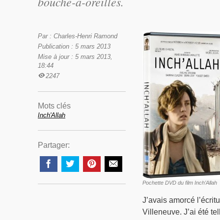
bouche-à-oreilles.
Par : Charles-Henri Ramond
Publication : 5 mars 2013
Mise à jour : 5 mars 2013,
18:44
2247
Mots clés
Inch'Allah
Partager:
Pochette DVD du film Inch’Allah
J’avais amorcé l’écritu
Villeneuve. J’ai été t