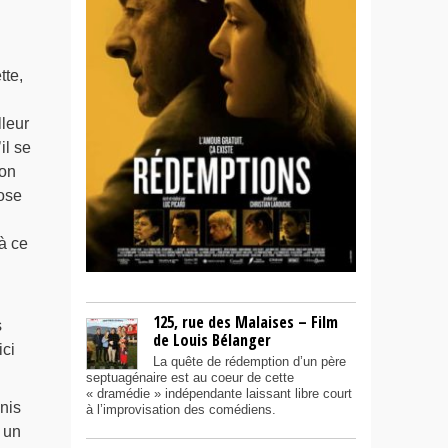
tte,
lleur
il se
’on
ose
à ce
125, rue des Malaises – Film
s
de Louis Bélanger
ici
La quête de rédemption d’un père
septuagénaire est au coeur de cette
« dramédie » indépendante laissant libre court
nis
à l’improvisation des comédiens.
 un