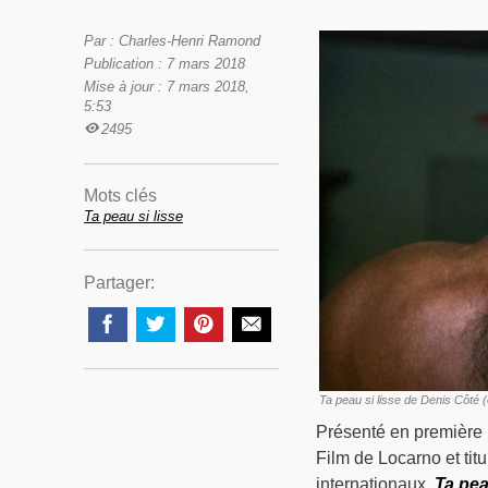
Par : Charles-Henri Ramond
Publication : 7 mars 2018
Mise à jour : 7 mars 2018,
5:53
2495
Mots clés
Ta peau si lisse
Partager:
Ta peau si lisse de Denis Côté (
Présenté en première m
Film de Locarno et tit
internationaux,
Ta pea