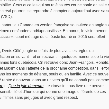
ilité. Ceux et celles qui ont raté sa très courte sortie en salle 
tréal pourront se reprendre à compter d’aujourd’hui avec sa so
 (VSD).
e partout au Canada en version française sous-titrée en anglais 
://vimeo.com/ondemand/tapeausilisse. En bonus, le visionnement
pissions
, court métrage du cinéaste tourné en 2015 sera offert
, Denis Côté jongle une fois de plus avec les règles du
fiction en suivant – et en recréant – quelques moments de la vie
mmes forts québécois. On retrouve donc Jean-François, Ronald
et Maxim dans l’attente de la prochaine compétition, dans l’effor
s les moments de détente, seuls ou en famille. Avec ce nouv
é rentre à nouveau dans un univers qu’il ne connaît pas, comme 
re
et
Que ta joie demeure
. Le cinéaste nous livre une oeuvre
sensibilité et d’humour qui donne une image différente de ces
, filmés sans préjugés et avec grand respect.