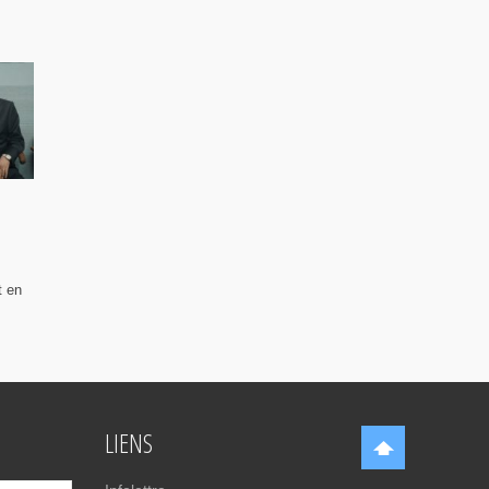
t en
LIENS