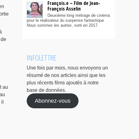
François.e – Film de Jean-
en
François Asselin
rtie
Deuxième long métrage de cinéma
pour le réalisateur du suspense fantastique
Nous sommes les autres
, sorti en 2017.
à
 de
INFOLETTRE
Une fois par mois, nous envoyons un
résumé de nos articles ainsi que les
,
plus récents films ajoutés à notre
t au
base de données.
eau
Abonnez-vous
il