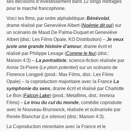
ses décisions d’investissement dans 12 longs métrages
pour le marché francophone.
Voici les films, par ordre alphabétique:
Bénévolat
,
drame réalisé par Geneviève Albert (
Noémie dit oui
) sur
un scénario de Maud De Palma-Duquet et Geneviève
Albert (dist.: Les Films Opale, KO Distribution) –
Je veux
juste une grande histoire d’amour
, drame écrit et
réalisé par Philippe Lesage (
Comme le feu
) (dist.:
Maison 4:3) –
La portraitiste
, science-fiction réalisée par
Annie St-Pierre (
Le plein potentiel
) sur un scénario de
Florence Longpré (prod.: Max Films, dist.: Les Films
Opale) – la coproduction majoritaire avec la France
La
symphonie du sens
, drame écrit et réalisé par Charlotte
Le Bon (
Falcon Lake
) (prod.: Metafilms, dist.: Immina
Films) –
Le trou du cul du monde
, comédie coproduite
avec le Nouveau-Brunswick, réalisée et scénarisée par
Renée Blanchar (
Le silence
) (dist.: Maison 4:3).
La Coproduction minoritaire avec la France et le