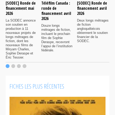
[SODEC] Ronde de
Téléfilm Canada :
[SODEC] Ronde de
S
financement mai
ronde de
financement avril
f
2026
financement avril
2026
o
2026
La SODEC annonce
Deux longs métrages
S
son soutien en
de fiction
m
Douze longs
production à 11
angloquébécois
q
métrages de fiction,
nouveaux projets de
obtiennent le soutien
s
incluant le prochain
longs métrages de
financier de la
l
film de Sophie
fiction, dont les
SODEC.
d
Deraspe, recevront
nouveaux films de
r
l’appui de l’institution
Miryam Charles,
f
fédérale.
Sophie Deraspe et
S
Éric Tessier.
FICHES LES PLUS RÉCENTES