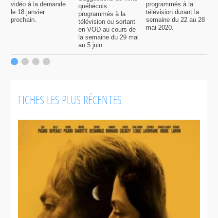
vidéo à la demande
programmés à la
q
québécois
le 18 janvier
télévision durant la
s
programmés à la
prochain.
semaine du 22 au 28
d
télévision ou sortant
mai 2020.
l
en VOD au cours de
la semaine du 29 mai
au 5 juin.
FICHES LES PLUS RÉCENTES