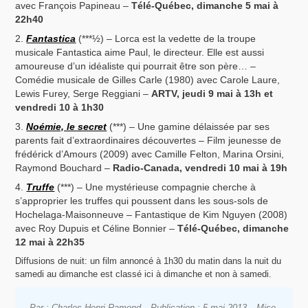
avec François Papineau –
Télé-Québec, dimanche 5 mai à
22h40
Fantastica
(***½) – Lorca est la vedette de la troupe
musicale Fantastica aime Paul, le directeur. Elle est aussi
amoureuse d’un idéaliste qui pourrait être son père… –
Comédie musicale de Gilles Carle (1980) avec Carole Laure,
Lewis Furey, Serge Reggiani –
ARTV, jeudi 9 mai à 13h et
vendredi 10 à 1h30
Noémie, le secret
(***) – Une gamine délaissée par ses
parents fait d’extraordinaires découvertes – Film jeunesse de
frédérick d’Amours (2009) avec Camille Felton, Marina Orsini,
Raymond Bouchard –
Radio-Canada, vendredi 10 mai à 19h
Truffe
(***) – Une mystérieuse compagnie cherche à
s’approprier les truffes qui poussent dans les sous-sols de
Hochelaga-Maisonneuve – Fantastique de Kim Nguyen (2008)
avec Roy Dupuis et Céline Bonnier –
Télé-Québec, dimanche
12 mai à 22h35
Diffusions de nuit: un film annoncé à 1h30 du matin dans la nuit du
samedi au dimanche est classé ici à dimanche et non à samedi.
Par : Charles-Henri Ramond
Publication : 5 mai 2013
Mise