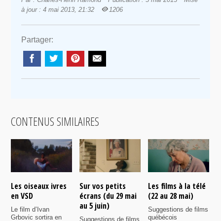
à jour : 4 mai 2013, 21:32
1206
Partager:
CONTENUS SIMILAIRES
Les oiseaux ivres
Sur vos petits
Les films à la télé
N
en VSD
écrans (du 29 mai
(22 au 28 mai)
d
au 5 juin)
Le film d’Ivan
Suggestions de films
P
Grbovic sortira en
québécois
p
Suggestions de films