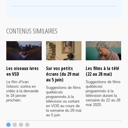
CONTENUS SIMILAIRES
Les oiseaux ivres
Sur vos petits
Les films à la télé
N
en VSD
écrans (du 29 mai
(22 au 28 mai)
d
au 5 juin)
Le film d’Ivan
Suggestions de films
P
Grbovic sortira en
québécois
p
Suggestions de films
vidéo à la demande
programmés à la
q
québécois
le 18 janvier
télévision durant la
s
programmés à la
prochain.
semaine du 22 au 28
d
télévision ou sortant
mai 2020.
l
en VOD au cours de
la semaine du 29 mai
au 5 juin.