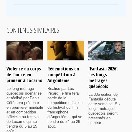
CONTENUS SIMILAIRES
Violence du corps
Rédemptions en
[Fantasia 2026]
L
de l’autre en
compétition à
Les longs
p
primeur à Locarno
Angoulême
métrages
c
québécois
F
Le long métrage
Réalisé par Luc
québécois scénarisé
Picard, le film fera
La 30e édition de
A
et réalisé par Denis
partie de la
Fantasia débute
p
Côté sera présenté
compétition officielle
cette semaine. Six
p
en première mondiale
du festival du film
longs métrages
F
et en compétition
francophone
québécois seront
S
officielle au festival
d’Angoulême, qui se
présentés en
s
de Locarno qui se
tiendra du 24 au 29
primeur.
p
tiendra du 5 au 15
août.
q
août.