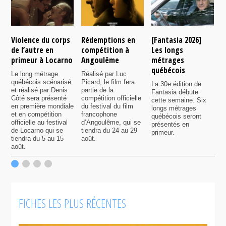
Violence du corps
Rédemptions en
[Fantasia 2026]
L
de l’autre en
compétition à
Les longs
p
primeur à Locarno
Angoulême
métrages
c
québécois
F
Le long métrage
Réalisé par Luc
québécois scénarisé
Picard, le film fera
La 30e édition de
A
et réalisé par Denis
partie de la
Fantasia débute
p
Côté sera présenté
compétition officielle
cette semaine. Six
p
en première mondiale
du festival du film
longs métrages
F
et en compétition
francophone
québécois seront
S
officielle au festival
d’Angoulême, qui se
présentés en
s
de Locarno qui se
tiendra du 24 au 29
primeur.
p
tiendra du 5 au 15
août.
q
août.
p
c
F
FICHES LES PLUS RÉCENTES