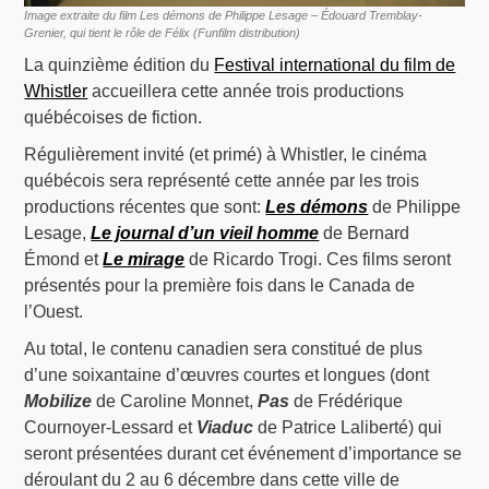
Image extraite du film Les démons de Philippe Lesage – Édouard Tremblay-
Grenier, qui tient le rôle de Félix (Funfilm distribution)
La quinzième édition du
Festival international du film de
Whistler
accueillera cette année trois productions
québécoises de fiction.
Régulièrement invité (et primé) à Whistler, le cinéma
québécois sera représenté cette année par les trois
productions récentes que sont:
Les démons
de Philippe
Lesage,
Le journal d’un vieil homme
de Bernard
Émond et
Le mirage
de Ricardo Trogi. Ces films seront
présentés pour la première fois dans le Canada de
l’Ouest.
Au total, le contenu canadien sera constitué de plus
d’une soixantaine d’œuvres courtes et longues (dont
Mobilize
de Caroline Monnet,
Pas
de Frédérique
Cournoyer-Lessard et
Viaduc
de Patrice Laliberté) qui
seront présentées durant cet événement d’importance se
déroulant du 2 au 6 décembre dans cette ville de