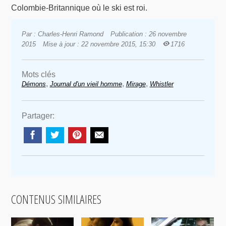
Colombie-Britannique où le ski est roi.
Par : Charles-Henri Ramond
Publication : 26 novembre
2015
Mise à jour : 22 novembre 2015, 15:30
1716
Mots clés
,
,
,
Démons
Journal d'un vieil homme
Mirage
Whistler
Partager:
CONTENUS SIMILAIRES