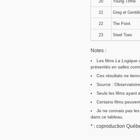
20
Young Triffie
21
Greg et Gentill
22
The Point
23
Steel Toes
Notes :
Les films
La Logique 
présentés en salles com
Ces résultats ne tien
Source : Observatoire
Seuls les films ayant
Certains films peuven
Je ne connais pas les 
dans ce tableau.
* : coproduction Qué