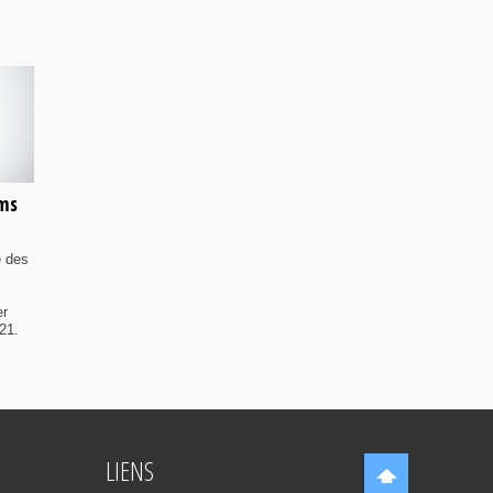
lms
e des
er
21.
LIENS