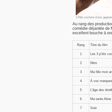
3 Ptits cochons (Les), gagnan
Au rang des productio
comédie déjantée de M
excellent bouche à ore
Rang
Titre du film
1
Les 3 p’tits c
2
Nitro
3
Ma fille mon a
4
À vos marques
5
L’âge des ténè
6
Ma tante Aline
7
Soie