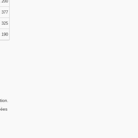
 200
377
325
190
tion.
uées