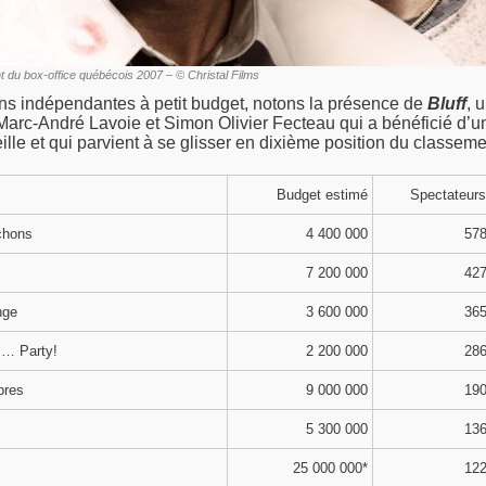
t du box-office québécois 2007 – © Christal Films
ns indépendantes à petit budget, notons la présence de
Bluff
, 
arc-André Lavoie et Simon Olivier Fecteau qui a bénéficié d’u
ille et qui parvient à se glisser en dixième position du classeme
Budget estimé
Spectateurs
ochons
4 400 000
578
7 200 000
427
nge
3 600 000
365
… Party!
2 200 000
286
bres
9 000 000
190
5 300 000
136
25 000 000*
122