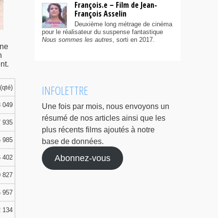
François.e – Film de Jean-
François Asselin
Deuxième long métrage de cinéma
pour le réalisateur du suspense fantastique
Nous sommes les autres
, sorti en 2017.
une
n
nt.
INFOLETTRE
(qté)
 049
Une fois par mois, nous envoyons un
résumé de nos articles ainsi que les
 935
plus récents films ajoutés à notre
 985
base de données.
Abonnez-vous
 402
 827
 957
 134