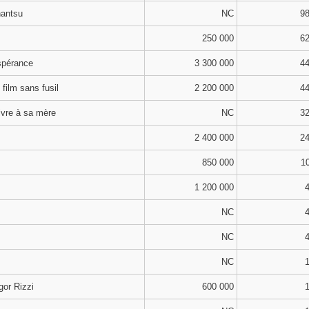
hantsu
NC
98
250 000
62
spérance
3 300 000
44
 film sans fusil
2 200 000
44
vre à sa mère
NC
32
2 400 000
24
850 000
1
1 200 000
4
NC
4
NC
4
NC
1
gor Rizzi
600 000
1