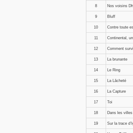
8
Nos voisins D
9
Bluff
10
Contre toute e
11
Continental, un
12
Comment survi
13
La brunante
14
Le Ring
15
La Lâcheté
16
La Capture
17
Toi
18
Dans les villes
19
Sur la trace d’I