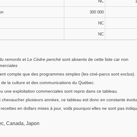
NC
1
on
300 000
NC
NC
du remords
et
Le Cèdre penché
sont absents de cette liste car non
merciales
nent compte que des programmes simples (les ciné-parcs sont exclus).
 de la culture et des communications du Québec.
 eu une exploitation commerciales sont repris dans ce tableau.
t chevaucher plusieurs années, ce tableau est donc en constante évolu
recettes en dollars mises à jour, voilà pourquoi elles ne sont pas indiq
bec, Canada, Japon