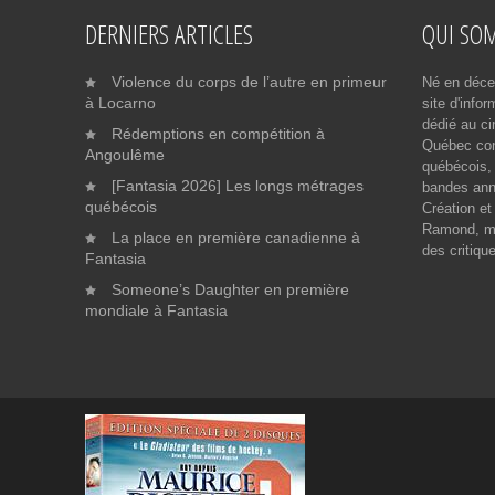
DERNIERS ARTICLES
QUI SO
Violence du corps de l’autre en primeur
Né en déce
à Locarno
site d'info
dédié au ci
Rédemptions en compétition à
Québec cont
Angoulême
québécois, 
[Fantasia 2026] Les longs métrages
bandes ann
québécois
Création et
Ramond, me
La place en première canadienne à
des critiqu
Fantasia
Someone’s Daughter en première
mondiale à Fantasia