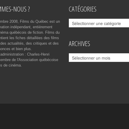
MMES-NOUS ?
CATÉGORIES
Catégories
mbre 2008, Films du Québec est un
rmation indépendant, entièrement
néma québécois de fiction. Films du
ient les fiches détaillées des films
ARCHIVES
des actualités, des critiques et des
onces et bien plus.
 administration : Charles-Henri
Archives
mbre de l'Association québécoise
es de cinéma.