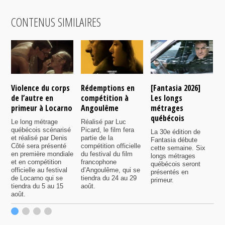
CONTENUS SIMILAIRES
Violence du corps
Rédemptions en
[Fantasia 2026]
L
de l’autre en
compétition à
Les longs
p
primeur à Locarno
Angoulême
métrages
c
québécois
F
Le long métrage
Réalisé par Luc
québécois scénarisé
Picard, le film fera
La 30e édition de
A
et réalisé par Denis
partie de la
Fantasia débute
p
Côté sera présenté
compétition officielle
cette semaine. Six
p
en première mondiale
du festival du film
longs métrages
F
et en compétition
francophone
québécois seront
S
officielle au festival
d’Angoulême, qui se
présentés en
s
de Locarno qui se
tiendra du 24 au 29
primeur.
p
tiendra du 5 au 15
août.
q
août.
p
c
F