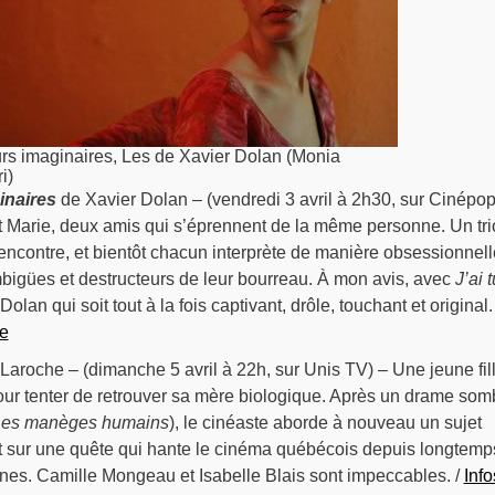
s imaginaires, Les de Xavier Dolan (Monia
i)
inaires
de Xavier Dolan – (vendredi 3 avril à 2h30, sur Cinépop
et Marie, deux amis qui s’éprennent de la même personne. Un tri
rencontre, et bientôt chacun interprète de manière obsessionnell
igües et destructeurs de leur bourreau. À mon avis, avec
J’ai 
 Dolan qui soit tout à la fois captivant, drôle, touchant et original. 
e
Laroche – (dimanche 5 avril à 22h, sur Unis TV) – Une jeune fil
our tenter de retrouver sa mère biologique. Après un drame som
es manèges humains
), le cinéaste aborde à nouveau un sujet
t sur une quête qui hante le cinéma québécois depuis longtemps
ines. Camille Mongeau et Isabelle Blais sont impeccables. /
Info