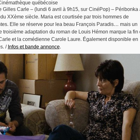
 Cinémathèque québécoise
 Gilles Carle – (lundi 6 avril à 9h15, sur CinéPop) – Péribonka
 du XXème siècle. Maria est courtisée par trois hommes de
entes. Elle se réserve pour lea beau François Paradis… mais un
te troisième adaptation du roman de Louis Hémon marque la fin
e Carle et la comédienne Carole Laure. Également disponible en
s. /
Infos et bande annonce
.