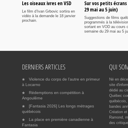
Les oiseaux ivres en VSD
Sur vos petits écrans
29 mai au 5 juin)
Le film d’Ivan Grbovic sortira en
vidéo à la demande le 18 janvier
Suggestions de films qué
prochain.
programmés à la télévisio
sortant en VOD au cours d
semaine du 29 mai au 5 ju
DERNIERS ARTICLES
QUI SO
Violence du corps de l’autre en primeur
Né en déce
à Locarno
site d'info
dédié au ci
Rédemptions en compétition à
Québec cont
Angoulême
québécois, 
[Fantasia 2026] Les longs métrages
bandes ann
québécois
Création et
Ramond, me
La place en première canadienne à
des critiqu
Fantasia