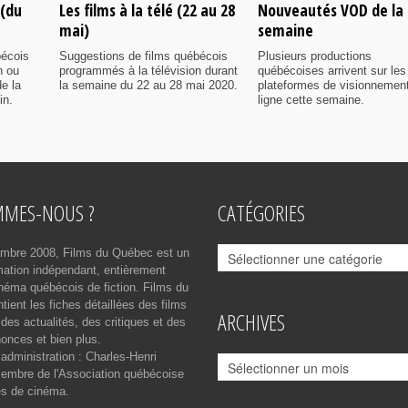
 (du
Les films à la télé (22 au 28
Nouveautés VOD de la
mai)
semaine
bécois
Suggestions de films québécois
Plusieurs productions
n ou
programmés à la télévision durant
québécoises arrivent sur les
e la
la semaine du 22 au 28 mai 2020.
plateformes de visionnemen
in.
ligne cette semaine.
MMES-NOUS ?
CATÉGORIES
Catégories
mbre 2008, Films du Québec est un
rmation indépendant, entièrement
néma québécois de fiction. Films du
ient les fiches détaillées des films
ARCHIVES
des actualités, des critiques et des
onces et bien plus.
 administration : Charles-Henri
Archives
mbre de l'Association québécoise
es de cinéma.