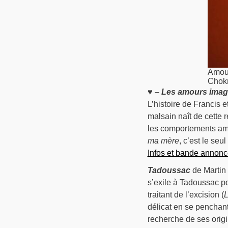
Amour
Chokr
♥ –
Les amours imag
L’histoire de Francis 
malsain naît de cette 
les comportements amb
ma mère
, c’est le seul
Infos et bande annonc
Tadoussac
de Martin 
s’exile à Tadoussac p
traitant de l’excision (
L
délicat en se penchan
recherche de ses orig