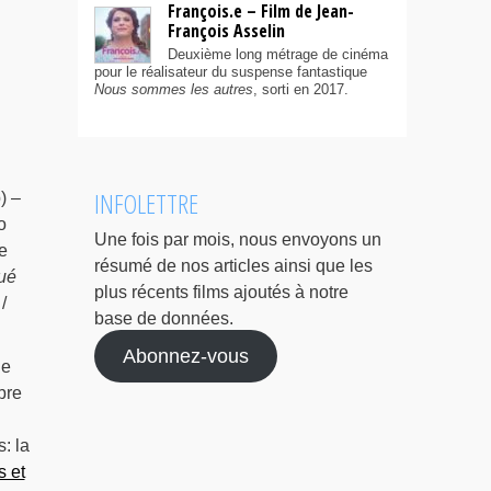
François.e – Film de Jean-
François Asselin
Deuxième long métrage de cinéma
pour le réalisateur du suspense fantastique
Nous sommes les autres
, sorti en 2017.
INFOLETTRE
) –
o
Une fois par mois, nous envoyons un
e
résumé de nos articles ainsi que les
tué
plus récents films ajoutés à notre
/
base de données.
Abonnez-vous
le
bre
: la
s et