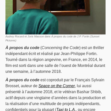
Audrey Rocard et Joris Masson dans À propos du code de J.P. Fortin (Sunset
Pictures)
À propos du code
(
Concerning the Code
) est un thriller
indépendant écrit et réalisé par Jean-Philippe Fortin.
Tourné dans la région angevine, en France, en 2014, le
film est sorti dans une salle de l’ouest de Montréal durant
une semaine, à l’automne 2018.
À propos du code
est coproduit par le Français Sylvain
Brosset, auteur de
Space on the Corner
, lui aussi
présenté à l’automne 2018, et le vétéran Bashar Shbib,
actif depuis une vingtaine d’années dans la production et
la réalisation d’une multitude de projets indépendants,
confidentiels pour la plupart (
Taxi to L.A.
, ou encore