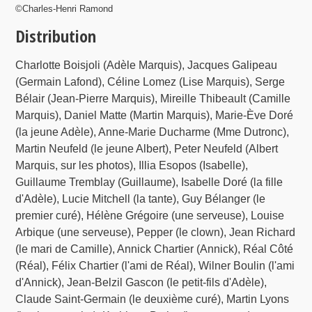
©Charles-Henri Ramond
Distribution
Charlotte Boisjoli (Adèle Marquis), Jacques Galipeau
(Germain Lafond), Céline Lomez (Lise Marquis), Serge
Bélair (Jean-Pierre Marquis), Mireille Thibeault (Camille
Marquis), Daniel Matte (Martin Marquis), Marie-Ève Doré
(la jeune Adèle), Anne-Marie Ducharme (Mme Dutronc),
Martin Neufeld (le jeune Albert), Peter Neufeld (Albert
Marquis, sur les photos), Illia Esopos (Isabelle),
Guillaume Tremblay (Guillaume), Isabelle Doré (la fille
d'Adèle), Lucie Mitchell (la tante), Guy Bélanger (le
premier curé), Hélène Grégoire (une serveuse), Louise
Arbique (une serveuse), Pepper (le clown), Jean Richard
(le mari de Camille), Annick Chartier (Annick), Réal Côté
(Réal), Félix Chartier (l'ami de Réal), Wilner Boulin (l'ami
d'Annick), Jean-Belzil Gascon (le petit-fils d'Adèle),
Claude Saint-Germain (le deuxième curé), Martin Lyons