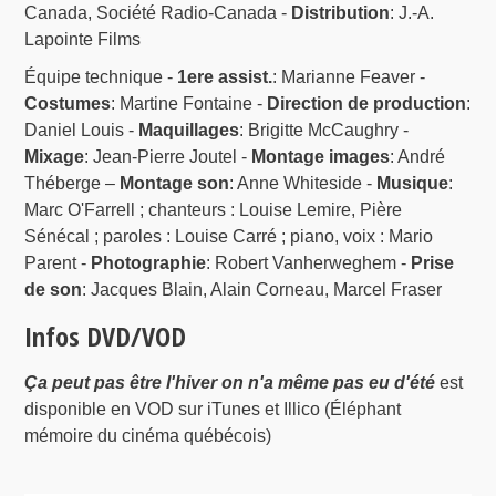
Canada, Société Radio-Canada -
Distribution
: J.-A.
Lapointe Films
Équipe technique -
1ere assist.
: Marianne Feaver -
Costumes
: Martine Fontaine -
Direction de production
:
Daniel Louis -
Maquillages
: Brigitte McCaughry -
Mixage
: Jean-Pierre Joutel -
Montage images
: André
Théberge –
Montage son
: Anne Whiteside -
Musique
:
Marc O'Farrell ; chanteurs : Louise Lemire, Pière
Sénécal ; paroles : Louise Carré ; piano, voix : Mario
Parent -
Photographie
: Robert Vanherweghem -
Prise
de son
: Jacques Blain, Alain Corneau, Marcel Fraser
Infos DVD/VOD
Ça peut pas être l'hiver on n'a même pas eu d'été
est
disponible en VOD sur iTunes et Illico (Éléphant
mémoire du cinéma québécois)