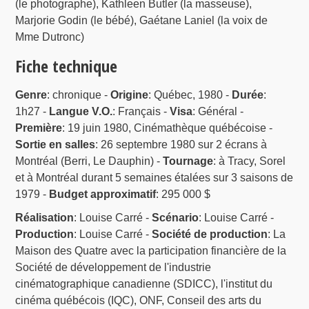
(le photographe), Kathleen Butler (la masseuse),
Marjorie Godin (le bébé), Gaétane Laniel (la voix de
Mme Dutronc)
Fiche technique
Genre
: chronique -
Origine
: Québec, 1980 -
Durée
:
1h27 -
Langue V.O.
: Français -
Visa
: Général -
Première
: 19 juin 1980, Cinémathèque québécoise -
Sortie en salles
: 26 septembre 1980 sur 2 écrans à
Montréal (Berri, Le Dauphin) -
Tournage
: à Tracy, Sorel
et à Montréal durant 5 semaines étalées sur 3 saisons de
1979 -
Budget approximatif
: 295 000 $
Réalisation
: Louise Carré -
Scénario
: Louise Carré -
Production
: Louise Carré -
Société de production
: La
Maison des Quatre avec la participation financière de la
Société de développement de l'industrie
cinématographique canadienne (SDICC), l'institut du
cinéma québécois (IQC), ONF, Conseil des arts du