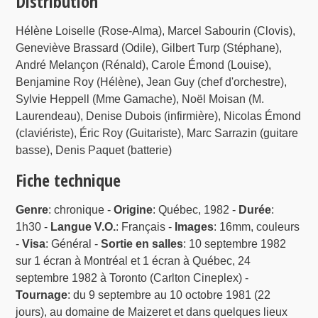
Distribution
Hélène Loiselle (Rose-Alma), Marcel Sabourin (Clovis),
Geneviève Brassard (Odile), Gilbert Turp (Stéphane),
André Melançon (Rénald), Carole Émond (Louise),
Benjamine Roy (Hélène), Jean Guy (chef d'orchestre),
Sylvie Heppell (Mme Gamache), Noël Moisan (M.
Laurendeau), Denise Dubois (infirmière), Nicolas Émond
(claviériste), Éric Roy (Guitariste), Marc Sarrazin (guitare
basse), Denis Paquet (batterie)
Fiche technique
Genre
: chronique -
Origine
: Québec, 1982 -
Durée
:
1h30 -
Langue V.O.
: Français -
Images
: 16mm, couleurs
-
Visa
: Général -
Sortie en salles
: 10 septembre 1982
sur 1 écran à Montréal et 1 écran à Québec, 24
septembre 1982 à Toronto (Carlton Cineplex) -
Tournage
: du 9 septembre au 10 octobre 1981 (22
jours), au domaine de Maizeret et dans quelques lieux