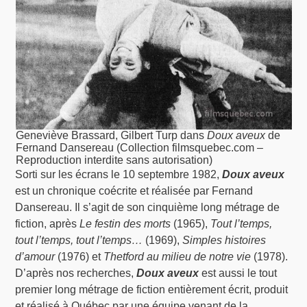
Geneviève Brassard, Gilbert Turp dans
Doux aveux
de
Fernand Dansereau (Collection filmsquebec.com –
Reproduction interdite sans autorisation)
Sorti sur les écrans le 10 septembre 1982,
Doux aveux
est un chronique coécrite et réalisée par Fernand
Dansereau. Il s’agit de son cinquième long métrage de
fiction, après
Le festin des morts
(1965),
Tout l’temps,
tout l’temps, tout l’temps…
(1969),
Simples histoires
d’amour
(1976) et
Thetford au milieu de notre vie
(1978).
D’après nos recherches,
Doux aveux
est aussi le tout
premier long métrage de fiction entièrement écrit, produit
et réalisé à Québec par une équipe venant de la