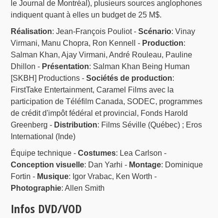
le Journal de Montréal), plusieurs sources anglophones
indiquent quant à elles un budget de 25 M$.
Réalisation
: Jean-François Pouliot -
Scénario
: Vinay
Virmani, Manu Chopra, Ron Kennell -
Production
:
Salman Khan, Ajay Virmani, André Rouleau, Pauline
Dhillon -
Présentation
: Salman Khan Being Human
[SKBH] Productions -
Sociétés de production
:
FirstTake Entertainment, Caramel Films avec la
participation de Téléfilm Canada, SODEC, programmes
de crédit d'impôt fédéral et provincial, Fonds Harold
Greenberg -
Distribution
: Films Séville (Québec) ; Eros
International (Inde)
Équipe technique -
Costumes
: Lea Carlson -
Conception visuelle
: Dan Yarhi -
Montage
: Dominique
Fortin -
Musique
: Igor Vrabac, Ken Worth -
Photographie
: Allen Smith
Infos DVD/VOD