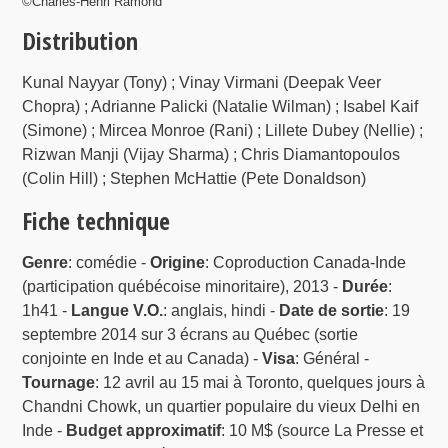
©Charles-Henri Ramond
Distribution
Kunal Nayyar (Tony) ; Vinay Virmani (Deepak Veer
Chopra) ; Adrianne Palicki (Natalie Wilman) ; Isabel Kaif
(Simone) ; Mircea Monroe (Rani) ; Lillete Dubey (Nellie) ;
Rizwan Manji (Vijay Sharma) ; Chris Diamantopoulos
(Colin Hill) ; Stephen McHattie (Pete Donaldson)
Fiche technique
Genre
: comédie -
Origine
: Coproduction Canada-Inde
(participation québécoise minoritaire), 2013 -
Durée
:
1h41 -
Langue V.O.
: anglais, hindi -
Date de sortie
: 19
septembre 2014 sur 3 écrans au Québec (sortie
conjointe en Inde et au Canada) -
Visa
: Général -
Tournage
: 12 avril au 15 mai à Toronto, quelques jours à
Chandni Chowk, un quartier populaire du vieux Delhi en
Inde -
Budget approximatif
: 10 M$ (source La Presse et