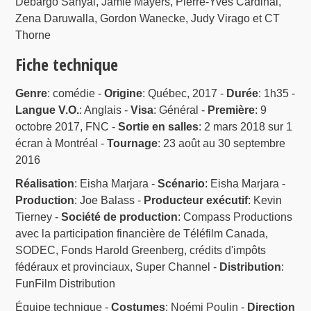
Debargo Sanyal, Jamie Mayers, Pierre-Yves Cardinal,
Zena Daruwalla, Gordon Wanecke, Judy Virago et CT
Thorne
Fiche technique
Genre
: comédie -
Origine
: Québec, 2017 -
Durée
: 1h35 -
Langue V.O.
: Anglais -
Visa
: Général -
Première
: 9
octobre 2017, FNC -
Sortie en salles
: 2 mars 2018 sur 1
écran à Montréal -
Tournage
: 23 août au 30 septembre
2016
Réalisation
: Eisha Marjara -
Scénario
: Eisha Marjara -
Production
: Joe Balass -
Producteur exécutif
: Kevin
Tierney -
Société de production
: Compass Productions
avec la participation financière de Téléfilm Canada,
SODEC, Fonds Harold Greenberg, crédits d'impôts
fédéraux et provinciaux, Super Channel -
Distribution
:
FunFilm Distribution
Équipe technique -
Costumes
: Noémi Poulin -
Direction