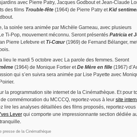
ardins avec Pierre Patry, Jacques Godbout et Jean-Claude Lo
ts des films
Trouble-fête
(1964) de Pierre Patry et
Kid sentime
dbout.
, la soirée sera animée par Michèle Garneau, avec plusieurs
e Le Ti-Pop, mouvement méconnu. Seront présentés
Patricia et 
an Pierre Lefebvre et
Ti-Cœur
(1969) de Fernand Bélanger, met
bois.
a lieu le mardi 5 octobre avec La parole des femmes. Seront
 même
(1964) de Monique Fortier et
De Mère en fille
(1967) d’A
cussion qui s’en suivra sera animée par Lise Payette avec Moni
Poirier.
sur la programmation site internet de la Cinémathèque. Et pour t
tés de commémoration du MCCCQ, reportez-vous à leur
site intern
ez lire les analyses détaillées des films proposés, reportez-vous
 Yves Lever
qui comporte une impressionnante section dédiée a
tranquille.
e presse de la Cinémathèque