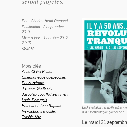
seront projetés.
Par : Charles-Henri Ramond
Publication : 2 septembre
2010
Mise à jour : 1 octobre 2012,
21:15
4030
Mots clés
,
Anne-Claire Poirier
,
Cinémathèque québécoise
,
Denis Héroux
,
Jacques Godbout
,
,
Jusqu’au cou
Kid sentiment
,
Louis Portugais
,
Patricia et Jean-Baptiste
La Révolution tranquille à l’honn
,
Révolution tranquille
à la Cinémathèque québécoise
Trouble-fête
Le mardi 21 septembre 