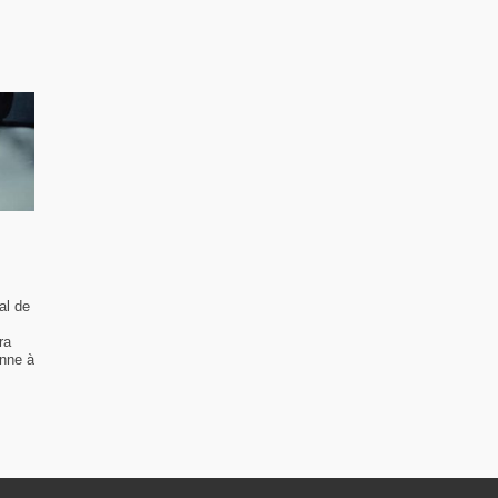
al de
ra
enne à