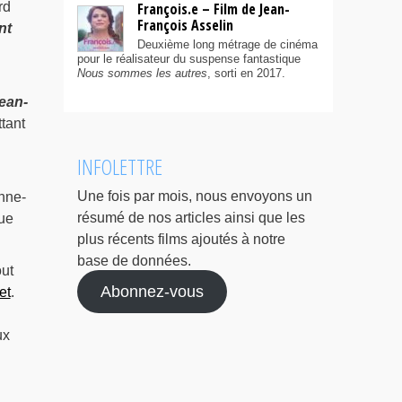
rd
François.e – Film de Jean-
François Asselin
nt
Deuxième long métrage de cinéma
pour le réalisateur du suspense fantastique
Nous sommes les autres
, sorti en 2017.
Jean-
tant
INFOLETTRE
Une fois par mois, nous envoyons un
nne-
résumé de nos articles ainsi que les
que
plus récents films ajoutés à notre
base de données.
out
Abonnez-vous
et
.
ux