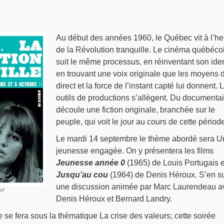
Au début des années 1960, le Québec vit à l’he
de la Révolution tranquille. Le cinéma québéco
suit le même processus, en réinventant son iden
en trouvant une voix originale que les moyens 
direct et la force de l’instant capté lui donnent. 
outils de productions s’allègent. Du documentai
découle une fiction originale, branchée sur le
peuple, qui voit le jour au cours de cette période
Le mardi 14 septembre le thème abordé sera U
jeunesse engagée. On y présentera les films
Jeunesse année 0
(1965) de Louis Portugais e
Jusqu’au cou
(1964) de Denis Héroux. S’en su
une discussion animée par Marc Laurendeau a
eur
Denis Héroux et Bernard Landry.
se fera sous la thématique La crise des valeurs; cette soirée