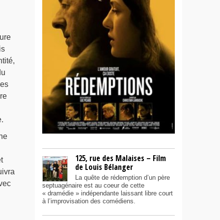
ure
is
tité,
du
Les
re
.
ne
125, rue des Malaises – Film
t
de Louis Bélanger
ivra
La quête de rédemption d’un père
vec
septuagénaire est au coeur de cette
« dramédie » indépendante laissant libre court
à l’improvisation des comédiens.