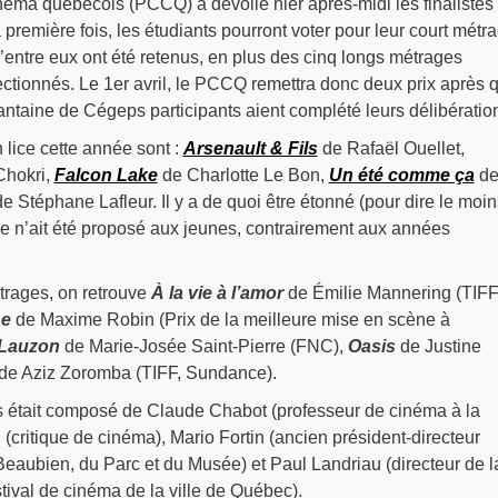
inéma québécois (PCCQ) a dévoilé hier après-midi les finalistes
 première fois, les étudiants pourront voter pour leur court métr
’entre eux ont été retenus, en plus des cinq longs métrages
ectionnés. Le 1er avril, le PCCQ remettra donc deux prix après 
antaine de Cégeps participants aient complété leurs délibératio
lice cette année sont :
Arsenault & Fils
de Rafaël Ouellet,
Chokri,
Falcon Lake
de Charlotte Le Bon,
Un été comme ça
d
e Stéphane Lafleur. Il y a de quoi être étonné (pour dire le moin
 n’ait été proposé aux jeunes, contrairement aux années
trages, on retrouve
À la vie à l’amor
de Émilie Mannering (TIFF
he
de Maxime Robin (Prix de la meilleure mise en scène à
 Lauzon
de Marie-Josée Saint-Pierre (FNC),
Oasis
de Justine
de Aziz Zoromba (TIFF, Sundance).
s était composé de Claude Chabot (professeur de cinéma à la
i (critique de cinéma), Mario Fortin (ancien président-directeur
eaubien, du Parc et du Musée) et Paul Landriau (directeur de l
ival de cinéma de la ville de Québec).