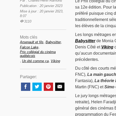
Par : Charles-Henri Ramond
Le Prix collégial du c
Publication : 20 janvier 2023
sa 12e édition. Pour la
Mise à jour : 20 janvier 2023,
préféré puisque cinq d
8:07
traditionnellement sél
3110
les élèves de la cinqu
Les longs métrages en 
Mots clés
Babysitter
de Monia 
,
,
Arsenault et fils
Babysitter
,
Denis Côté et
Viking
d
Falcon Lake
Prix collégial du cinéma
qu’aucun documentaire
québécois
précédentes.
,
,
Un été comme ça
Viking
Du côté des courts mé
FNC),
La main gauc
Partager:
Fantasia),
La théorie
Martin (FNC) et
Simo
Le jury longs métrage
retraite), Helen Faradj
général des cinémas B
programmation du Fest