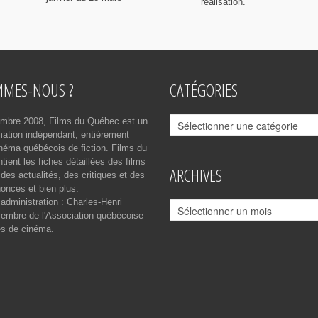
réalisation.
MMES-NOUS ?
CATÉGORIES
Catégories
mbre 2008, Films du Québec est un
rmation indépendant, entièrement
néma québécois de fiction. Films du
ient les fiches détaillées des films
ARCHIVES
des actualités, des critiques et des
onces et bien plus.
 administration : Charles-Henri
Archives
mbre de l'Association québécoise
es de cinéma.