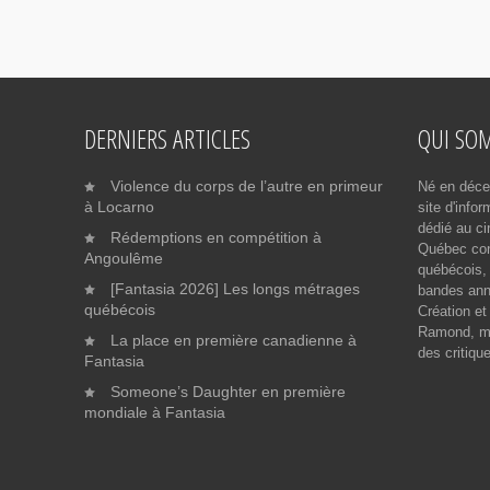
DERNIERS ARTICLES
QUI SO
Violence du corps de l’autre en primeur
Né en déce
à Locarno
site d'info
dédié au ci
Rédemptions en compétition à
Québec cont
Angoulême
québécois, 
[Fantasia 2026] Les longs métrages
bandes ann
québécois
Création et
Ramond, me
La place en première canadienne à
des critiqu
Fantasia
Someone’s Daughter en première
mondiale à Fantasia