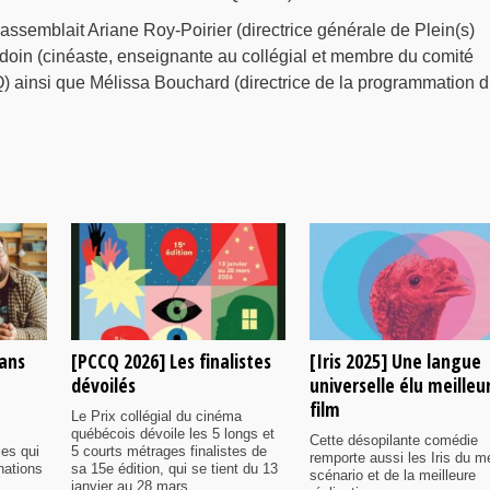
rassemblait Ariane Roy-Poirier (directrice générale de Plein(s)
doin (cinéaste, enseignante au collégial et membre du comité
 ainsi que Mélissa Bouchard (directrice de la programmation 
rans
[PCCQ 2026] Les finalistes
[Iris 2025] Une langue
dévoilés
universelle élu meilleu
film
Le Prix collégial du cinéma
québécois dévoile les 5 longs et
Cette désopilante comédie
ies qui
5 courts métrages finalistes de
remporte aussi les Iris du me
nations
sa 15e édition, qui se tient du 13
scénario et de la meilleure
janvier au 28 mars