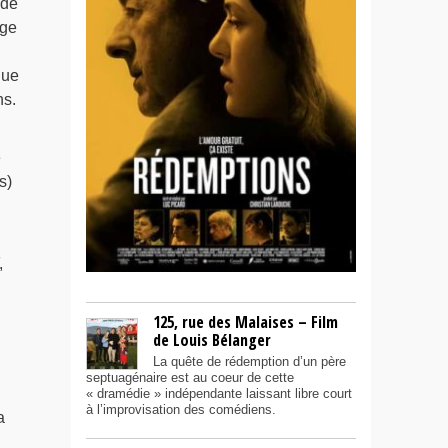
 de
age
que
ns.
e
s)
,
125, rue des Malaises – Film
de Louis Bélanger
La quête de rédemption d’un père
septuagénaire est au coeur de cette
« dramédie » indépendante laissant libre court
à l’improvisation des comédiens.
a