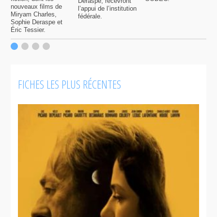
Deraspe, recevront
p
nouveaux films de
l’appui de l’institution
f
Miryam Charles,
fédérale.
Sophie Deraspe et
Éric Tessier.
FICHES LES PLUS RÉCENTES