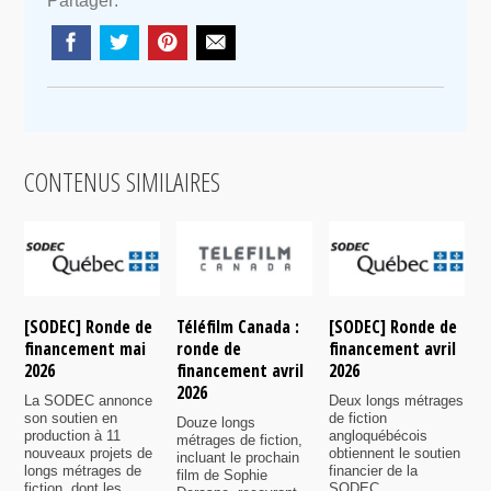
Partager:
CONTENUS SIMILAIRES
[SODEC] Ronde de
Téléfilm Canada :
[SODEC] Ronde de
T
financement mai
ronde de
financement avril
r
2026
financement avril
2026
f
2026
n
La SODEC annonce
Deux longs métrages
son soutien en
de fiction
Douze longs
P
production à 11
angloquébécois
métrages de fiction,
6
nouveaux projets de
obtiennent le soutien
incluant le prochain
s
longs métrages de
financier de la
film de Sophie
7
fiction, dont les
SODEC.