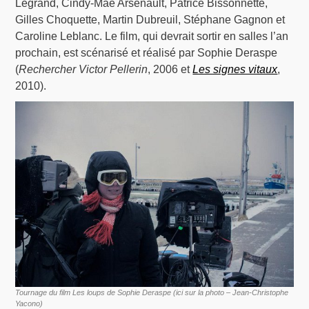
Legrand, Cindy-Mae Arsenault, Patrice Bissonnette,
Gilles Choquette, Martin Dubreuil, Stéphane Gagnon et
Caroline Leblanc. Le film, qui devrait sortir en salles l’an
prochain, est scénarisé et réalisé par Sophie Deraspe
(
Rechercher Victor Pellerin
, 2006 et
Les signes vitaux
,
2010).
Tournage du film Les loups de Sophie Deraspe (ici sur la photo – Jean-Christophe
Yacono)