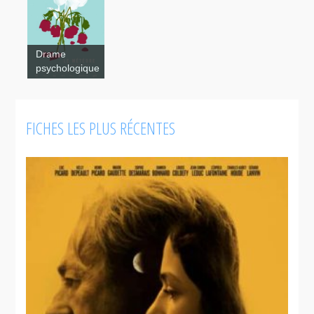
Le
météore
Drame
Le météore
psychologique
Chorus
FICHES LES PLUS RÉCENTES