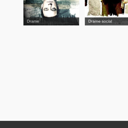
espèces
Drame
Drame social