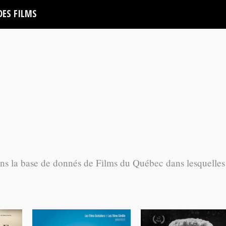
DES FILMS
ans la base de donnés de Films du Québec dans lesquelles