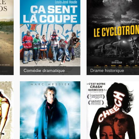
Ça sent
la coupe
Comédie dramatique
Drame historique
Cheech
Grande Ourse la clé
des possibles