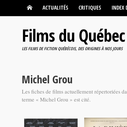
ACTUALITÉS
CRITIQUES
INDEX 
Films du Québec
LES FILMS DE FICTION QUÉBÉCOIS, DES ORIGINES À NOS JOURS
Michel Grou
Les fiches de films actuellement répertoriées d
terme « Michel Grou » est cité.