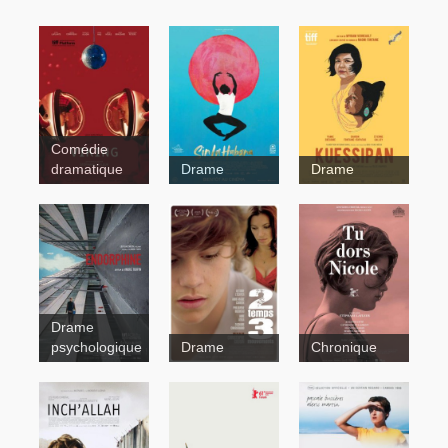
Comédie
dramatique
Drame
Drame
Kuessipan
Drame
psychologique
Drame
Chronique