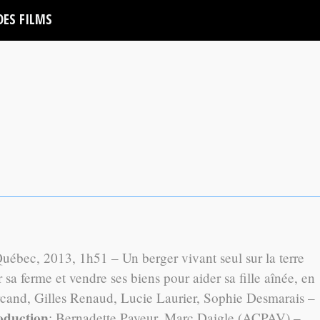
DES FILMS
bec, 2013, 1h51 – Un berger vivant seul sur la terre
 sa ferme et vendre ses biens pour aider sa fille aînée, en
rcand, Gilles Renaud, Lucie Laurier, Sophie Desmarais –
oduction
: Bernadette Payeur, Marc Daigle (ACPAV) –