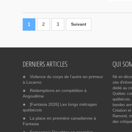
1
2
3
Suivant
DERNIERS ARTICLES
QUI SO
Violence du corps de l’autre en primeur
Né en déce
à Locarno
site d'info
dédié au ci
Rédemptions en compétition à
Québec cont
Angoulême
québécois, 
[Fantasia 2026] Les longs métrages
bandes ann
québécois
Création et
Ramond, me
La place en première canadienne à
des critiqu
Fantasia