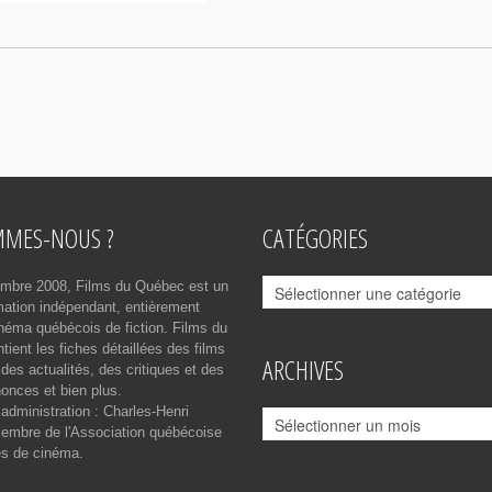
MMES-NOUS ?
CATÉGORIES
Catégories
mbre 2008, Films du Québec est un
rmation indépendant, entièrement
néma québécois de fiction. Films du
ient les fiches détaillées des films
ARCHIVES
des actualités, des critiques et des
onces et bien plus.
 administration : Charles-Henri
Archives
mbre de l'Association québécoise
es de cinéma.