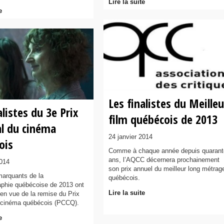
Lire la suite
e
Les finalistes du Meilleu
alistes du 3e Prix
film québécois de 2013
al du cinéma
24 janvier 2014
ois
Comme à chaque année depuis quarant
ans, l’AQCC décernera prochainement
2014
son prix annuel du meilleur long métrag
 marquants de la
québécois.
phie québécoise de 2013 ont
Lire la suite
 en vue de la remise du Prix
u cinéma québécois (PCCQ).
e