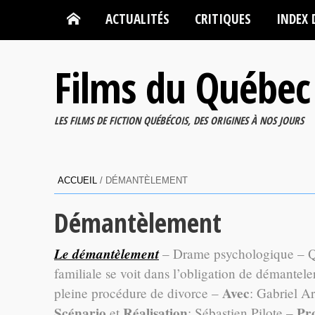
ACTUALITÉS
CRITIQUES
INDEX 
Films du Québec
LES FILMS DE FICTION QUÉBÉCOIS, DES ORIGINES À NOS JOURS
ACCUEIL
/
DÉMANTÈLEMENT
Démantèlement
Le démantèlement
– Drame psychologique – Qué
familiale se voit dans l’obligation de démanteler
Avec
pleine procédure de divorce –
: Gabriel A
Scénario
Réalisation
Pr
et
: Sébastien Pilote –