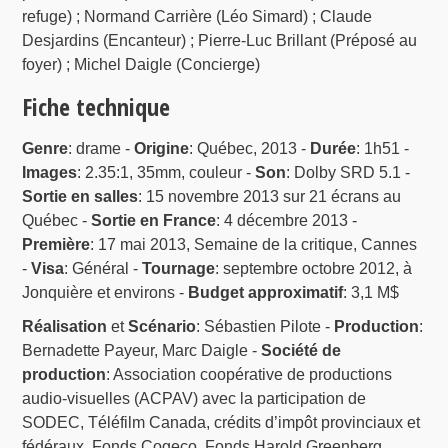
refuge) ; Normand Carrière (Léo Simard) ; Claude
Desjardins (Encanteur) ; Pierre-Luc Brillant (Préposé au
foyer) ; Michel Daigle (Concierge)
Fiche technique
Genre
: drame -
Origine
: Québec, 2013 -
Durée
: 1h51 -
Images
: 2.35:1, 35mm, couleur -
Son
: Dolby SRD 5.1 -
Sortie en salles
: 15 novembre 2013 sur 21 écrans au
Québec -
Sortie en France
: 4 décembre 2013 -
Première
: 17 mai 2013, Semaine de la critique, Cannes
-
Visa
: Général -
Tournage
: septembre octobre 2012, à
Jonquière et environs -
Budget approximatif
: 3,1 M$
Réalisation
et
Scénario
: Sébastien Pilote -
Production
:
Bernadette Payeur, Marc Daigle -
Société de
production
: Association coopérative de productions
audio-visuelles (ACPAV) avec la participation de
SODEC, Téléfilm Canada, crédits d’impôt provinciaux et
fédéraux, Fonds Cogeco, Fonds Harold Greenberg,