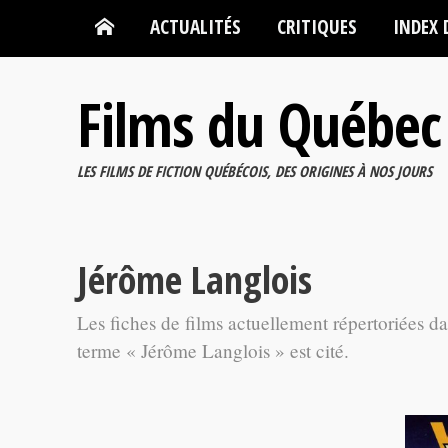
ACTUALITÉS
CRITIQUES
INDEX 
Films du Québec
LES FILMS DE FICTION QUÉBÉCOIS, DES ORIGINES À NOS JOURS
Jérôme Langlois
Les fiches de films actuellement répertoriées d
terme « Jérôme Langlois » est cité.