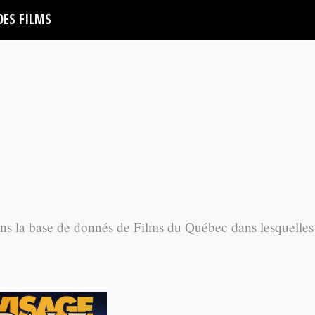
DES FILMS
ans la base de donnés de Films du Québec dans lesquelles