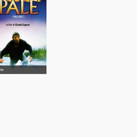
ge pâle
me