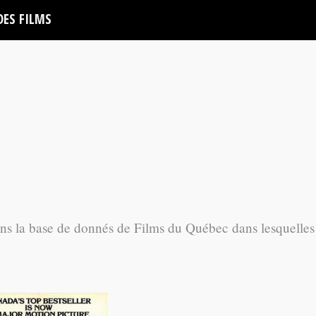
DES FILMS
ans la base de donnés de Films du Québec dans lesquelles