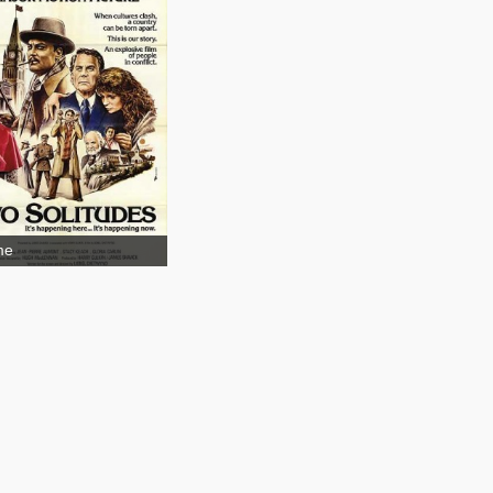
Two
tudes
me