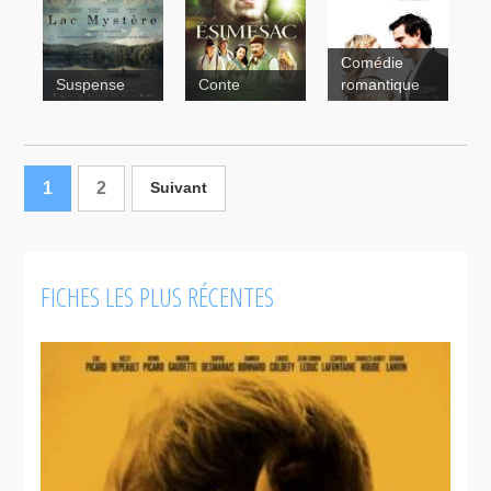
Ashes
Anna
Comédie
Lac
Suspense
Conte
romantique
mystère
1
2
Suivant
FICHES LES PLUS RÉCENTES
French
Kiss
Cadavres